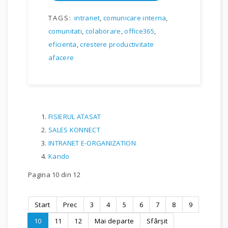
TAGS:
intranet
,
comunicare interna
,
comunitati
,
colaborare
,
office365
,
eficienta
,
crestere productivitate
afacere
FISIERUL ATASAT
SALES KONNECT
INTRANET E-ORGANIZATION
Kando
Pagina 10 din 12
Start
Prec
3
4
5
6
7
8
9
10
11
12
Mai departe
Sfârșit