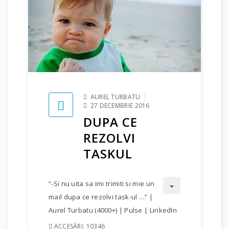
AUREL TURBATU
27 DECEMBRIE 2016
DUPA CE
REZOLVI
TASKUL
“-Si nu uita sa imi trimiti si mie un
mail dupa ce rezolvi task-ul …” |
Aurel Turbatu (4000+) | Pulse | LinkedIn
ACCESĂRI: 10346