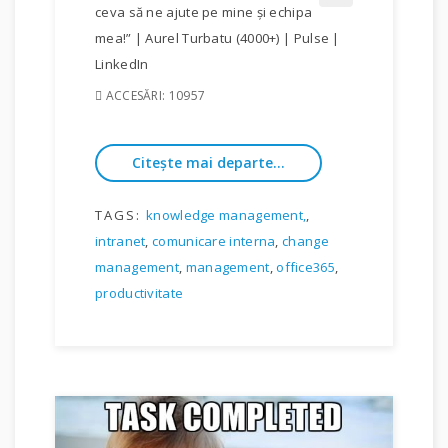
ceva să ne ajute pe mine şi echipa
mea!” | Aurel Turbatu (4000+) | Pulse |
LinkedIn
ACCESĂRI: 10957
Citește mai departe...
TAGS:
knowledge management,
,
intranet
,
comunicare interna
,
change
management
,
management
,
office365
,
productivitate