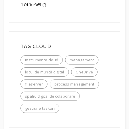
Office365 (0)
TAG CLOUD
instrumente cloud
management
locul de muncă digital
OneDrive
fileserver
process management
spatiu digital de colaborare
gestiune taskuri