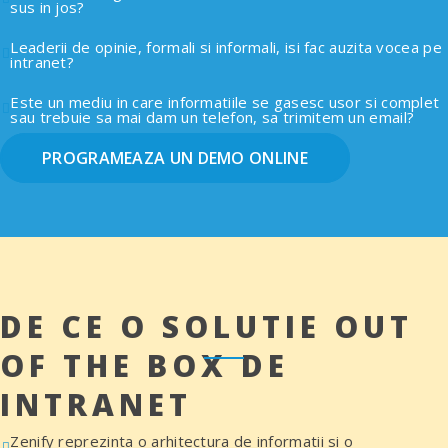
sus in jos?
Leaderii de opinie, formali si informali, isi fac auzita vocea pe
intranet?
Este un mediu in care informatiile se gasesc usor si complet
sau trebuie sa mai dam un telefon, sa trimitem un email?
PROGRAMEAZA UN DEMO ONLINE
DE CE O SOLUTIE OUT
OF THE BOX DE
INTRANET
Zenify reprezinta o arhitectura de informatii si o