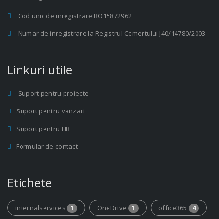
Cod unic de inregistrare RO15872962
Numar de inregistrare la Registrul Comertului J40/14780/2003
Linkuri utile
Suport pentru proiecte
Suport pentru vanzari
Suport pentru HR
Formular de contact
Etichete
internalservices
OneDrive
office365
1
1
4