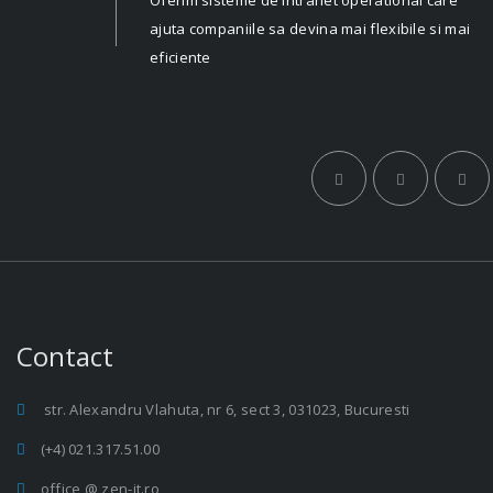
Oferim sisteme de intranet operational care
ajuta companiile sa devina mai flexibile si mai
eficiente
Contact
str. Alexandru Vlahuta, nr 6, sect 3, 031023, Bucuresti
(+4) 021.317.51.00
office @ zen-it.ro