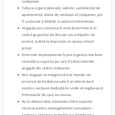
companiei.
Cultura organizaţională, valorile, sentimentul de
apartenenţă, ideea de cetăţean al companiei, pot
fi susţinute şi întărite cu ajutorul intranetului.
Angajaţii pot comunica în mod direct între ei în
cadrul grupurilor de discuţii sau echipelor de
proiect, având la dispoziţie un spaţiu virtual
privat.
Diversele departamente îşi pot organiza mai bine
serviciile şi suportul pe care îl oferă celorlalti
angajati din cadrul companiei.
Noii angajaţi se integrează mai repede, iar
procesul de învăţare poate fi accelerat dacă
există o secţiune dedicată lor unde să regăsească
informaţiile de care au nevoie.
Nu în ultimul rând, intranetul oferă suportul
necesar pentru managementul cunoaşterii –
captarea, stocarea, transferul şi distribuirea