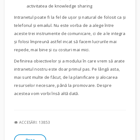
activitatea de knowledge sharing
Intranetul poate fi la fel de uşor şi natural de folosit ca şi
telefonul şi emailul. Nu este vorba de a alege între
aceste trei instrumente de comunicare, ci de a le integra
şi folosi împreună astfel incat să facem lucrurile mai
repede, mai bine şi cu costuri mai mici.
Definirea obiectivelor şi a modului în care vrem să arate
intranetul nostru este doar primul pas. Pe lângă asta,
mai sunt multe de fâcut, de la planificare şi alocarea
resurselor necesare, până la promovare. Despre
acestea vom vorbi însă altă dată.
ACCESĂRI: 13853