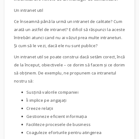
Un intranet util
Ce înseamnă până la urmă un intranet de calitate? Cum
arată un astfel de intranet? E dificil să răspunzi la aceste
întrebări atunci cand nu ai văzut prea multe intraneturi.
Şi cum să le vezi, dacă ele nu sunt publice?
Un intranet util se poate construi dacă setăm corect, încă
de la început, obiectivele – ce dorim să facem şi ce dorim
să obţinem. De exemplu, ne propunem ca intranetul
nostru să:
Susţină valorile companiei
Îi implice pe angajaţi
Creeze relaţii
Gestioneze eficient informaţia
Faciliteze procesele de business
Coaguleze eforturile pentru atingerea