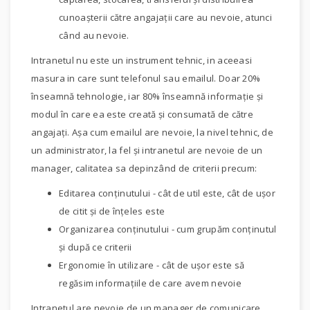
cunoaşterii către angajaţii care au nevoie, atunci
când au nevoie.
Intranetul nu este un instrument tehnic, in aceeasi
masura in care sunt telefonul sau emailul. Doar 20%
înseamnă tehnologie, iar 80% înseamnă informaţie şi
modul în care ea este creată şi consumată de către
angajaţi. Aşa cum emailul are nevoie, la nivel tehnic, de
un administrator, la fel şi intranetul are nevoie de un
manager, calitatea sa depinzând de criterii precum:
Editarea conţinutului - cât de util este, cât de uşor
de citit şi de înţeles este
Organizarea conţinutului - cum grupăm conţinutul
şi după ce criterii
Ergonomie în utilizare - cât de uşor este să
regăsim informaţiile de care avem nevoie
Intranetul are nevoie de un manager de comunicare.