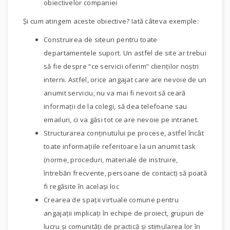
obiectivelor companiei
Şi cum atingem aceste obiective? Iată câteva exemple:
Construirea de siteuri pentru toate
departamentele suport. Un astfel de site ar trebui
să fie despre “ce servicii oferim” clienţilor noştri
interni. Astfel, orice angajat care are nevoie de un
anumit serviciu, nu va mai fi nevoit să ceară
informaţii de la colegi, să dea telefoane sau
emailuri, ci va găsi tot ce are nevoie pe intranet.
Structurarea conţinutului pe procese, astfel încât
toate informaţiile referitoare la un anumit task
(norme, proceduri, materiale de instruire,
întrebări frecvente, persoane de contact) să poată
fi regăsite în acelaşi loc
Crearea de spaţii virtuale comune pentru
angajaţii implicaţi în echipe de proiect, grupuri de
lucru şi comunităţi de practică şi stimularea lor în