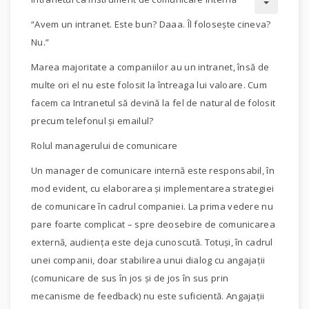
“Avem un intranet. Este bun? Daaa. Îl foloseşte cineva?
Nu.”
Marea majoritate a companiilor au un intranet, însă de
multe ori el nu este folosit la întreaga lui valoare. Cum
facem ca Intranetul să devină la fel de natural de folosit
precum telefonul şi emailul?
Rolul managerului de comunicare
Un manager de comunicare internă este responsabil, în
mod evident, cu elaborarea şi implementarea strategiei
de comunicare în cadrul companiei. La prima vedere nu
pare foarte complicat – spre deosebire de comunicarea
externă, audienţa este deja cunoscută. Totuşi, în cadrul
unei companii, doar stabilirea unui dialog cu angajaţii
(comunicare de sus în jos şi de jos în sus prin
mecanisme de feedback) nu este suficientă. Angajaţii