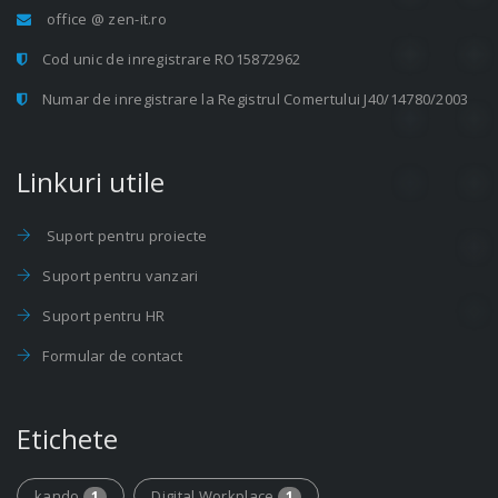
office @ zen-it.ro
Cod unic de inregistrare RO15872962
Numar de inregistrare la Registrul Comertului J40/14780/2003
Linkuri utile
Suport pentru proiecte
Suport pentru vanzari
Suport pentru HR
Formular de contact
Etichete
kando
Digital Workplace
1
1