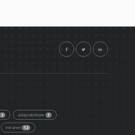
adaptabilitate
2
1
intranet
12