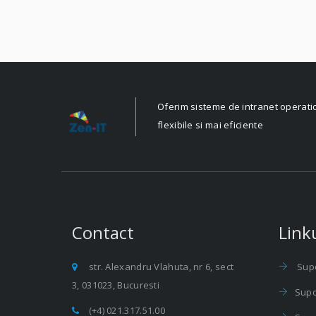
Oferim sisteme de intranet operati
flexibile si mai eficiente
Contact
Linku
str. Alexandru Vlahuta, nr 6, sect
Supo
3, 031023, Bucuresti
Supo
(+4) 021.317.51.00