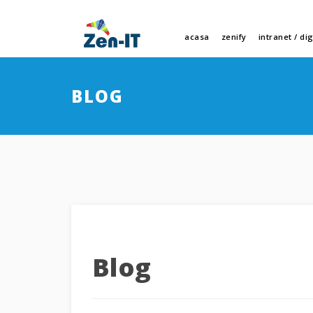
acasa
zenify
intranet / di
BLOG
Blog