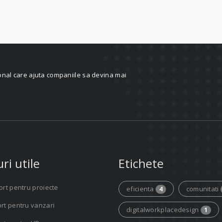
onal care ajuta companiile sa devina mai
ri utile
Etichete
rt pentru proiecte
eficienta
comunitati
4
rt pentru vanzari
digitalworkplacedesign
1