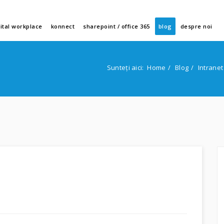
gital workplace
konnect
sharepoint / office 365
blog
despre noi
Sunteți aici:
Home
Blog
Intranet